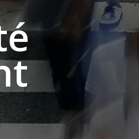
t
é
n
t