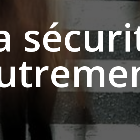
a
s
é
c
u
r
i
u
t
r
e
m
e